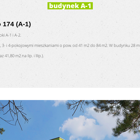
budynek A-1
 174 (A-1)
ki A-1 i A-2.
 3- i 4-pokojowymi mieszkaniami o pow. od 41 m2 do 84 m2. W budynku 28 mie
 41,80 m2 na IIp. i IIIp.).