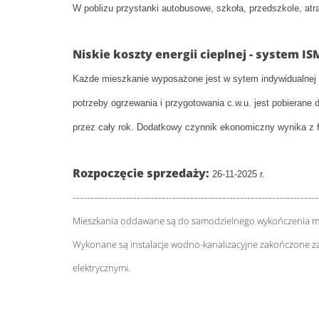
W poblizu przystanki autobusowe, szkoła, przedszkole, atra
Niskie koszty energii cieplnej - system IS
Każde mieszkanie wyposażone jest w sytem indywidualnej au
potrzeby ogrzewania i przygotowania c.w.u. jest pobierane
przez cały rok. D
odatkowy czynnik ekonomiczny wynika z fa
Rozpoczęcie sprzedaży:
26-11-2025 r.
---------------------------------------------------------------------
Mieszkania oddawane są do samodzielnego wykończenia m.in.
Wykonane są instalacje wodno-kanalizacyjne zakończone zako
elektrycznymi.