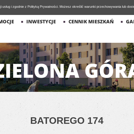
cji usług i zgodnie z Polityką Prywatności. Możesz określić warunki przechowywania lub dos
MOCJE
INWESTYCJE
CENNIK MIESZKAŃ
GA
ZIELONA GÓR
BATOREGO 174