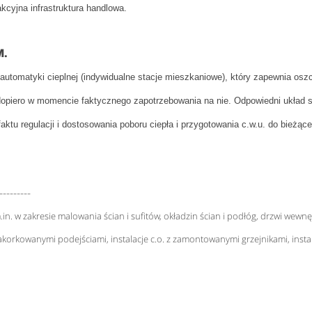
kcyjna infrastruktura handlowa.
M.
tomatyki cieplnej (indywidualne stacje mieszkaniowe), który zapewnia oszcz
 dopiero w momencie faktycznego zapotrzebowania na nie. Odpowiedni układ st
ktu regulacji i dostosowania poboru ciepła i przygotowania c.w.u. do bieżąc
---------
 w zakresie malowania ścian i sufitów, okładzin ścian i podłóg, drzwi wewn
rkowanymi podejściami, instalacje c.o. z zamontowanymi grzejnikami, instala