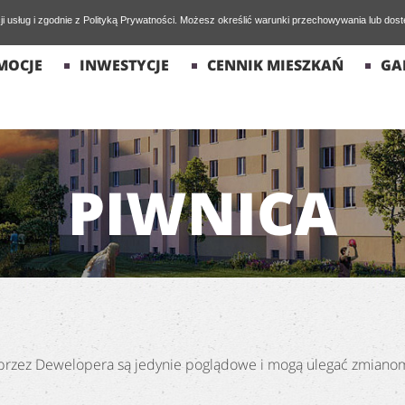
cji usług i zgodnie z Polityką Prywatności. Możesz określić warunki przechowywania lub dos
MOCJE
INWESTYCJE
CENNIK MIESZKAŃ
GA
PIWNICA
rzez Dewelopera są jedynie poglądowe i mogą ulegać zmianom. S