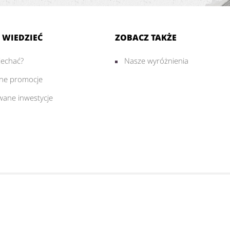
 WIEDZIEĆ
ZOBACZ TAKŻE
jechać?
Nasze wyróżnienia
lne promocje
wane inwestycje