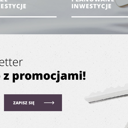
ESTYCJE
INWESTYCJE
etter
o z promocjami!