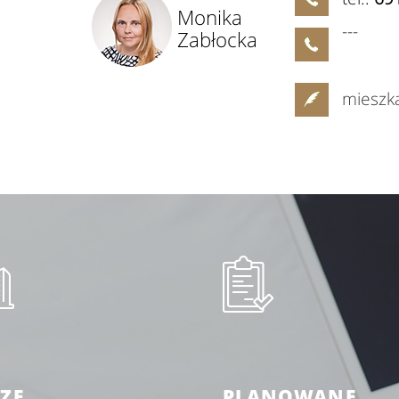
Monika
---
Zabłocka
mieszk
ZE
PLANOWANE