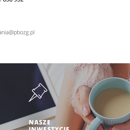
ania@pbozg.pl
NASZE
INWESTYCJE