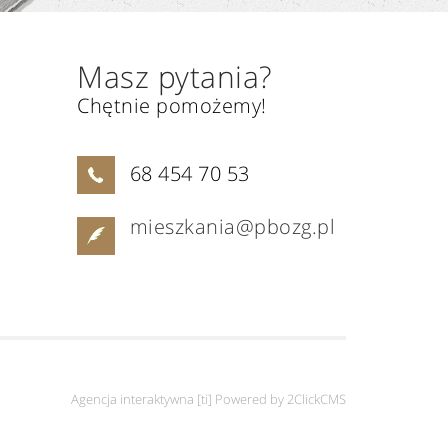
Masz pytania?
Chętnie pomożemy!
68 454 70 53
mieszkania@pbozg.pl
Agencja interaktywna [
ti
] Powered by
2ClickCMS