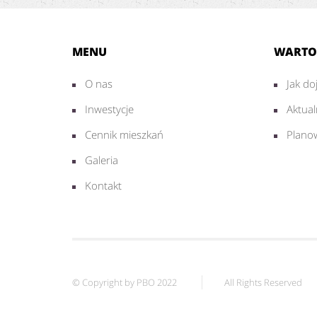
MENU
WARTO
O nas
Jak do
Inwestycje
Aktua
Cennik mieszkań
Plano
Galeria
Kontakt
© Copyright by PBO 2022
All Rights Reserved